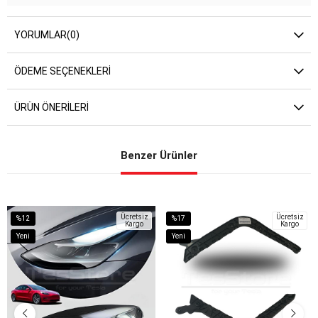
YORUMLAR
(0)
ÖDEME SEÇENEKLERI
ÜRÜN ÖNERILERI
Benzer Ürünler
Ücretsiz
Ücretsiz
%12
%17
Kargo
Kargo
İndirim
İndirim
Yeni
Yeni
%12İndirim
%17İndirim
Ürün
Ürün