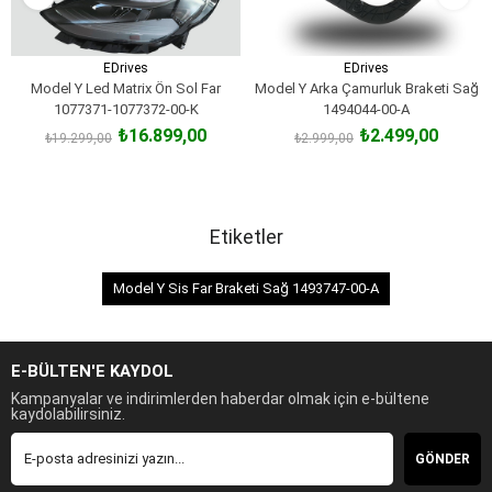
EDrives
EDrives
Model Y Led Matrix Ön Sol Far
Model Y Arka Çamurluk Braketi Sağ
1077371-1077372-00-K
1494044-00-A
₺16.899,00
₺2.499,00
₺19.299,00
₺2.999,00
SEPETE EKLE
SEPETE EKLE
Etiketler
Model Y Sis Far Braketi Sağ 1493747-00-A
E-BÜLTEN'E KAYDOL
Kampanyalar ve indirimlerden haberdar olmak için e-bültene
kaydolabilirsiniz.
GÖNDER