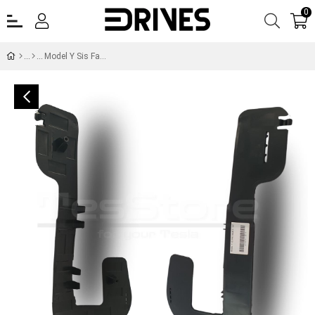
0
Model Y Sis Far Braketi Sağ 1493747-00-A