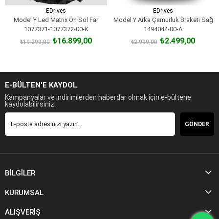
EDrives
EDrives
Model Y Led Matrix Ön Sol Far
Model Y Arka Çamurluk Braketi Sağ
1077371-1077372-00-K
1494044-00-A
₺16.899,00
₺2.499,00
₺19.299,00
₺2.999,00
SEPETE EKLE
SEPETE EKLE
E-BÜLTEN'E KAYDOL
Kampanyalar ve indirimlerden haberdar olmak için e-bültene
kaydolabilirsiniz.
GÖNDER
BİLGİLER
KURUMSAL
ALIŞVERİŞ