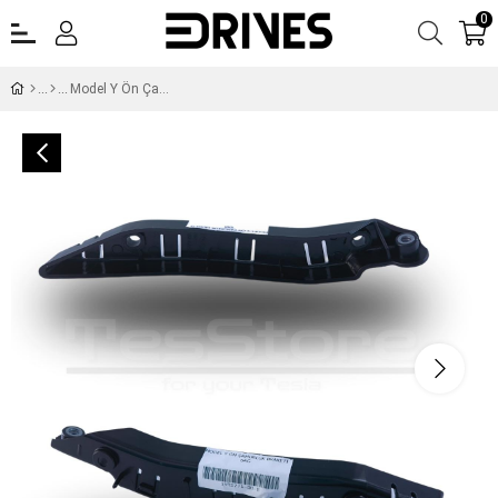
0
Model Y Ön Çamurluk Braketi Sağ 1493771-00-B