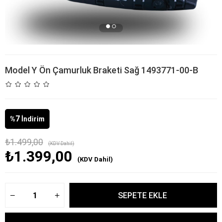
Model Y Ön Çamurluk Braketi Sağ 1493771-00-B
7
%
İndirim
₺1.499,00
(KDV Dahil)
₺1.399,00
(KDV Dahil)