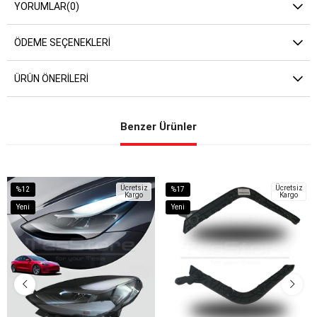
YORUMLAR
(0)
ÖDEME SEÇENEKLERI
ÜRÜN ÖNERILERI
Benzer Ürünler
Ücretsiz
Ücretsiz
%12
%17
Kargo
Kargo
İndirim
İndirim
Yeni
Yeni
%12İndirim
%17İndirim
Ürün
Ürün