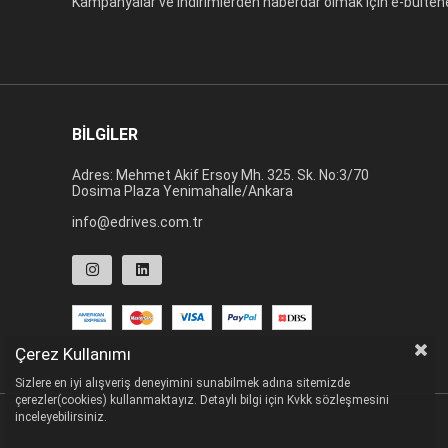
Kampanyalar ve indirimlerden haberdar olmak için e-bültene 
BİLGİLER
Adres:
Mehmet Akif Ersoy Mh. 325. Sk. No:3/70
Dosima Plaza Yenimahalle/Ankara
info@edrives.com.tr
Çerez Kullanımı
Sizlere en iyi alışveriş deneyimini sunabilmek adına sitemizde
çerezler(cookies) kullanmaktayız. Detaylı bilgi için Kvkk sözleşmesini
inceleyebilirsiniz.