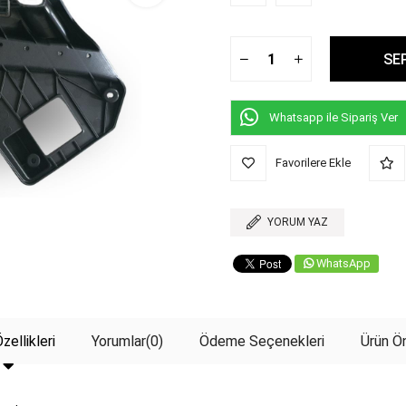
Whatsapp ile Sipariş Ver
Favorilere Ekle
YORUM YAZ
WhatsApp
zellikleri
Yorumlar
(0)
Ödeme Seçenekleri
Ürün Ön