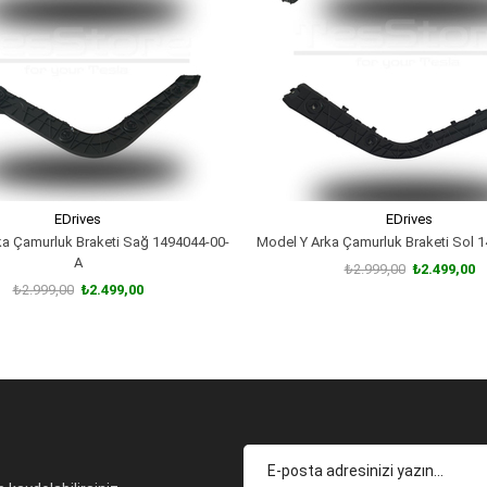
EDrives
EDrives
ka Çamurluk Braketi Sağ 1494044-00-
Model Y Arka Çamurluk Braketi Sol 
A
₺2.999,00
₺2.499,00
₺2.999,00
₺2.499,00
SEPETE EKLE
SEPETE EKLE