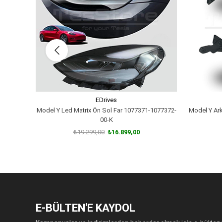
EDrives
Model Y Led Matrix Ön Sol Far 1077371-1077372-
Model Y Ar
00-K
₺19.299,00
₺16.899,00
SEPETE EKLE
E-BÜLTEN'E KAYDOL