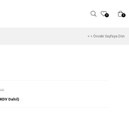
0
0
< < Önceki Sayfaya Dön
il)
(KDV Dahil)