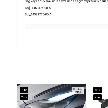
Sağ veya sol olarak ürün sayfasında seçim yapılarak sipariş ve
Sağ_1453376-00-A
Sol_14533775-00-A
Ücretsiz
%12
%17
Kargo
İndirim
İndirim
Yeni
Yeni
%12İndirim
%17İndirim
Ürün
Ürün