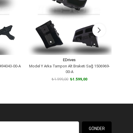
EDrives
1494043-00-A
Model Y Arka Tampon Alt Braketi Sağ 1506969-
Model Y
00-A
₺1.999,00
₺1.599,00
SEPETE EKLE
GÖNDER