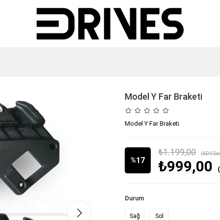
Model Y Far Braketi
Model Y Far Braketi
₺1.199,00
(KDV Dah
17
%
₺999,00
İndirim
Durum
Sağ
Sol